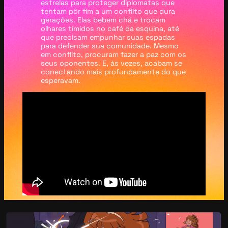
estrelas para proteger diplomatas que
tentam pôr fim a um conflito que dura
gerações. Elas bebem chá e trocam
olhares tímidos no café da esquina, até
que precisam empunhar suas espadas
para defender sua comunidade. Mesmo
em conflito, procuram fazer a paz com os
seus oponentes. E, às vezes, acabam se
conectando mais profundamente do que
esperavam.